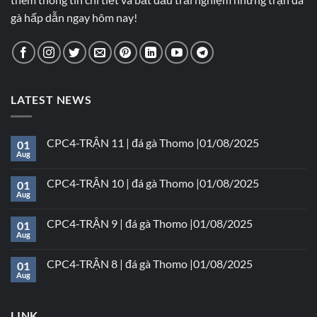
gà hấp dẫn ngay hôm nay!
LATEST NEWS
CPC4-TRẬN 11 | đá gà Thomo |01/08/2025
01
Aug
CPC4-TRẬN 10 | đá gà Thomo |01/08/2025
01
Aug
CPC4-TRẬN 9 | đá gà Thomo |01/08/2025
01
Aug
CPC4-TRẬN 8 | đá gà Thomo |01/08/2025
01
Aug
LINK