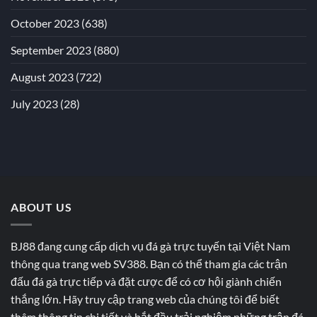
October 2023
(638)
September 2023
(880)
August 2023
(722)
July 2023
(28)
ABOUT US
BJ88 đang cung cấp dịch vụ đá gà trực tuyến tại Việt Nam
thông qua trang web SV388. Bạn có thể tham gia các trận
đấu đá gà trực tiếp và đặt cược để có cơ hội giành chiến
thắng lớn. Hãy truy cập trang web của chúng tôi để biết
thêm thông tin chi tiết và bắt đầu trải nghiệm những trận đá