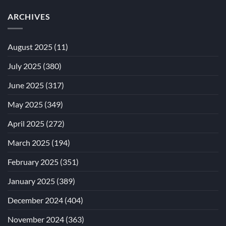
ARCHIVES
August 2025
(11)
July 2025
(380)
June 2025
(317)
May 2025
(349)
April 2025
(272)
March 2025
(194)
February 2025
(351)
January 2025
(389)
December 2024
(404)
November 2024
(363)