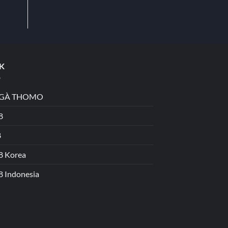
NK
 GÀ THOMO
8
8
8 Korea
8 Indonesia