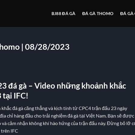
BJ88 ĐÁ GÀ
ĐÁ GÀ THOMO
ĐÁ GÀ
Thomo | 08/28/2023
23 đá gà – Video những khoảnh khắc
tại IFC!
hắc đá gà căng thẳng và kịch tính từ CPC4 trận đấu 23 ngày
địa chỉ hàng đầu cho trải nghiệm đá gà tại Việt Nam. Bạn sẽ được
 và cảm nhận không khí hào hứng của trận đấu này. Đừng bỏ lỡ c
 trên IFC