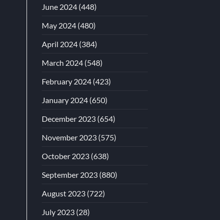
June 2024
(448)
May 2024
(480)
April 2024
(384)
March 2024
(548)
February 2024
(423)
January 2024
(650)
December 2023
(654)
November 2023
(575)
October 2023
(638)
September 2023
(880)
August 2023
(722)
July 2023
(28)