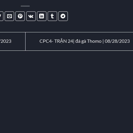
/2023
CPC4- TRẬN 24| đá gà Thomo | 08/28/2023