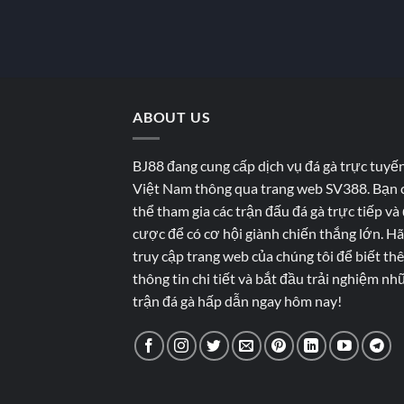
ABOUT US
BJ88 đang cung cấp dịch vụ đá gà trực tuyến
Việt Nam thông qua trang web SV388. Bạn 
thể tham gia các trận đấu đá gà trực tiếp và
cược để có cơ hội giành chiến thắng lớn. H
truy cập trang web của chúng tôi để biết th
thông tin chi tiết và bắt đầu trải nghiệm n
trận đá gà hấp dẫn ngay hôm nay!