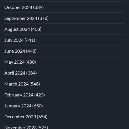
October 2024
(339)
September 2024
(378)
August 2024
(403)
July 2024
(441)
June 2024
(448)
May 2024
(480)
April 2024
(384)
March 2024
(548)
February 2024
(423)
January 2024
(650)
December 2023
(654)
November 2023
(575)