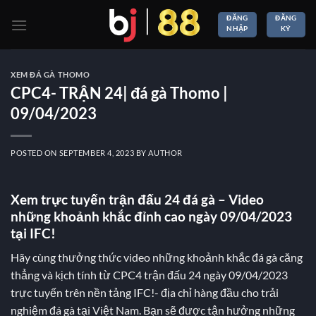
Skip
ĐĂNG
ĐĂNG
to
NHẬP
KÝ
content
XEM ĐÁ GÀ THOMO
CPC4- TRẬN 24| đá gà Thomo |
09/04/2023
POSTED ON
SEPTEMBER 4, 2023
BY
AUTHOR
Xem trực tuyến trận đấu 24 đá gà – Video
những khoảnh khắc đỉnh cao ngày 09/04/2023
tại IFC!
Hãy cùng thưởng thức video những khoảnh khắc đá gà căng
thẳng và kịch tính từ CPC4 trận đấu 24 ngày 09/04/2023
trực tuyến trên nền tảng IFC!- địa chỉ hàng đầu cho trải
nghiệm đá gà tại Việt Nam. Bạn sẽ được tận hưởng những