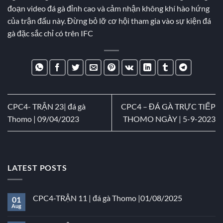
đoạn video đá gà đỉnh cao và cảm nhận không khí hào hứng
của trận đấu này. Đừng bỏ lỡ cơ hội tham gia vào sự kiện đá
gà đặc sắc chỉ có trên IFC
CPC4- TRẬN 23| đá gà
CPC4 – ĐÁ GÀ TRỰC TIẾP
Thomo | 09/04/2023
THOMO NGÀY | 5-9-2023
LATEST POSTS
CPC4-TRẬN 11 | đá gà Thomo |01/08/2025
01
Aug