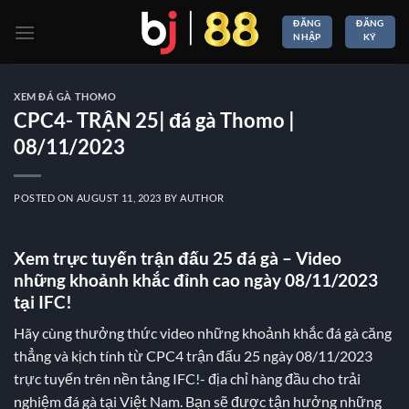
Skip
ĐĂNG
ĐĂNG
to
NHẬP
KÝ
content
XEM ĐÁ GÀ THOMO
CPC4- TRẬN 25| đá gà Thomo |
08/11/2023
POSTED ON
AUGUST 11, 2023
BY
AUTHOR
Xem trực tuyến trận đấu 25 đá gà – Video
những khoảnh khắc đỉnh cao ngày 08/11/2023
tại IFC!
Hãy cùng thưởng thức video những khoảnh khắc đá gà căng
thẳng và kịch tính từ CPC4 trận đấu 25 ngày 08/11/2023
trực tuyến trên nền tảng IFC!- địa chỉ hàng đầu cho trải
nghiệm đá gà tại Việt Nam. Bạn sẽ được tận hưởng những