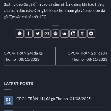
đoạn video đá gà đỉnh cao và cảm nhận không khí hào hứng
của trận đấu này. Đừng bỏ lỡ cơ hội tham gia vào sự kiện đá
gà đặc sắc chỉ có trên IFC!
CPC4- TRẬN 24| đá gà
CPC4- TRẬN 26 | đá gà
Thomo | 08/11/2023
Thomo | 08/11/2023
LATEST POSTS
CPC4-TRẬN 11 | đá gà Thomo |01/08/2025
01
Aug