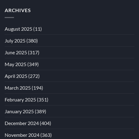
ARCHIVES
August 2025
(11)
July 2025
(380)
June 2025
(317)
May 2025
(349)
April 2025
(272)
March 2025
(194)
February 2025
(351)
January 2025
(389)
December 2024
(404)
November 2024
(363)