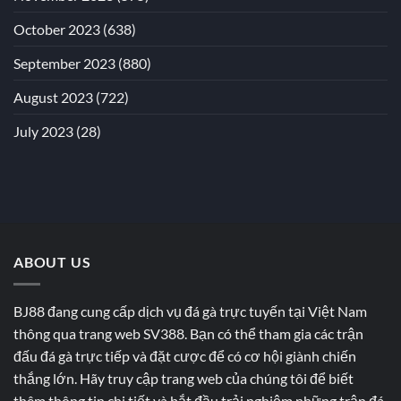
October 2023
(638)
September 2023
(880)
August 2023
(722)
July 2023
(28)
ABOUT US
BJ88 đang cung cấp dịch vụ đá gà trực tuyến tại Việt Nam
thông qua trang web SV388. Bạn có thể tham gia các trận
đấu đá gà trực tiếp và đặt cược để có cơ hội giành chiến
thắng lớn. Hãy truy cập trang web của chúng tôi để biết
thêm thông tin chi tiết và bắt đầu trải nghiệm những trận đá