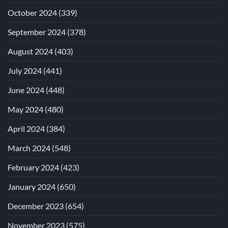
October 2024
(339)
September 2024
(378)
August 2024
(403)
July 2024
(441)
June 2024
(448)
May 2024
(480)
April 2024
(384)
March 2024
(548)
February 2024
(423)
January 2024
(650)
December 2023
(654)
November 2023
(575)