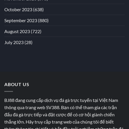
October 2023
(638)
September 2023
(880)
August 2023
(722)
July 2023
(28)
ABOUT US
BJ88 đang cung cấp dịch vụ đá gà trực tuyến tại Việt Nam
thông qua trang web SV388. Bạn có thể tham gia các trận
đấu đá gà trực tiếp và đặt cược để có cơ hội giành chiến
thắng lớn. Hãy truy cập trang web của chúng tôi để biết
thêm thông tin chi tiết và bắt đầu trải nghiệm những trận đá