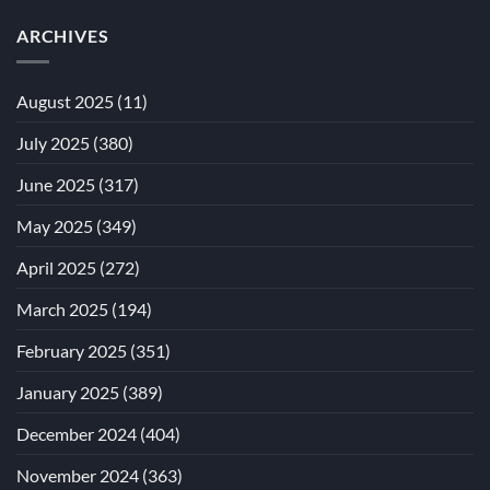
ARCHIVES
August 2025
(11)
July 2025
(380)
June 2025
(317)
May 2025
(349)
April 2025
(272)
March 2025
(194)
February 2025
(351)
January 2025
(389)
December 2024
(404)
November 2024
(363)