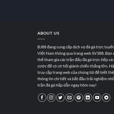
ABOUT US
BJ88 đang cung cấp dịch vụ đá gà trực tuyến
Việt Nam thông qua trang web SV388. Bạn 
thể tham gia các trận đấu đá gà trực tiếp và
cược để có cơ hội giành chiến thắng lớn. H
truy cập trang web của chúng tôi để biết th
thông tin chi tiết và bắt đầu trải nghiệm n
trận đá gà hấp dẫn ngay hôm nay!