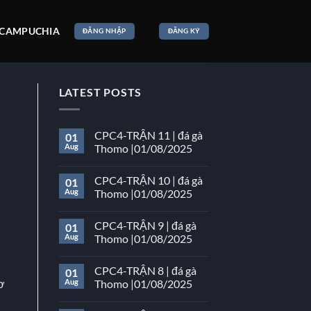
 CAMPUCHIA
ĐĂNG NHẬP
ĐĂNG KÝ
LATEST POSTS
CPC4-TRẬN 11 | đá gà
01
Aug
Thomo |01/08/2025
CPC4-TRẬN 10 | đá gà
01
Aug
Thomo |01/08/2025
CPC4-TRẬN 9 | đá gà
01
Aug
Thomo |01/08/2025
CPC4-TRẬN 8 | đá gà
01
Aug
Thomo |01/08/2025
ơ