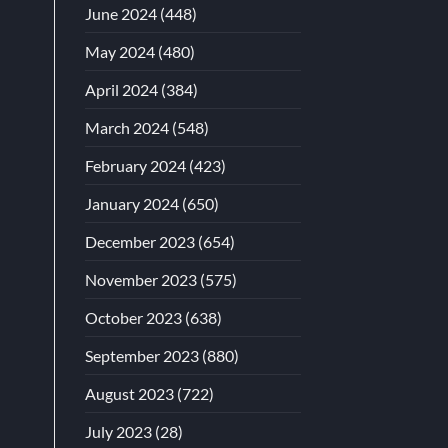
June 2024
(448)
May 2024
(480)
April 2024
(384)
March 2024
(548)
February 2024
(423)
January 2024
(650)
December 2023
(654)
November 2023
(575)
October 2023
(638)
September 2023
(880)
August 2023
(722)
July 2023
(28)