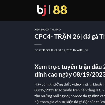
Skip
to
content
XEM ĐÁ GÀ THOMO
CPC4- TRẬN 26| đá gà T
POSTED ON
AUGUST 19, 2023
BY
AUTHOR
Xem trực tuyến trận đấu 
đỉnh cao ngày 08/19/2023 
Hãy cùng thưởng thức video những khoảnh k
08/19/2023 trực tuyến trên nền tảng IFC!- 
tận hưởng những đoạn video đá gà đỉnh cao
hội tham gia vào sự kiện đá gà đặc sắc chỉ có