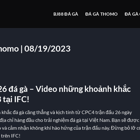
BJ88 ĐÁ GÀ
ĐÁ GÀ THOMO
ĐÁ GÀ
homo | 08/19/2023
26 đá gà – Video những khoảnh khắc
tại IFC!
hắc đá gà căng thẳng và kịch tính từ CPC4 trận đấu 26 ngày
địa chỉ hàng đầu cho trải nghiệm đá gà tại Việt Nam. Bạn sẽ được
 và cảm nhận không khí hào hứng của trận đấu này. Đừng bỏ lỡ c
 trên IFC!