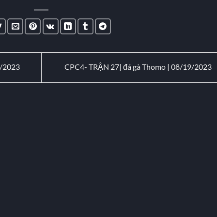
9/2023
CPC4- TRẬN 27| đá gà Thomo | 08/19/2023