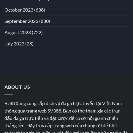
October 2023
(638)
September 2023
(880)
August 2023
(722)
July 2023
(28)
ABOUT US
BJ88 đang cung cấp dịch vụ đá gà trực tuyến tại Việt Nam
thông qua trang web SV388. Bạn có thể tham gia các trận
đấu đá gà trực tiếp và đặt cược để có cơ hội giành chiến
thắng lớn. Hãy truy cập trang web của chúng tôi để biết
thêm thông tin chi tiết và bắt đầu trải nghiệm những trận đá