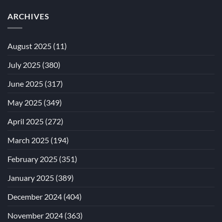
ARCHIVES
August 2025
(11)
July 2025
(380)
June 2025
(317)
May 2025
(349)
April 2025
(272)
March 2025
(194)
February 2025
(351)
January 2025
(389)
December 2024
(404)
November 2024
(363)