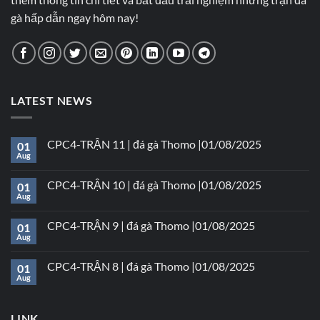
gà hấp dẫn ngay hôm nay!
LATEST NEWS
CPC4-TRẬN 11 | đá gà Thomo |01/08/2025
01
Aug
CPC4-TRẬN 10 | đá gà Thomo |01/08/2025
01
Aug
CPC4-TRẬN 9 | đá gà Thomo |01/08/2025
01
Aug
CPC4-TRẬN 8 | đá gà Thomo |01/08/2025
01
Aug
LINK