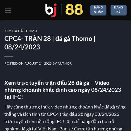
Skip
ĐĂNG
ĐĂNG
to
NHẬP
KÝ
content
XEM ĐÁ GÀ THOMO
CPC4- TRẬN 28 | đá gà Thomo |
08/24/2023
POSTED ON
AUGUST 24, 2023
BY
AUTHOR
Xem trực tuyến trận đấu 28 đá gà – Video
những khoảnh khắc đỉnh cao ngày 08/24/2023
tại IFC!
Hãy cùng thưởng thức video những khoảnh khắc đá gà căng
thẳng và kịch tính từ CPC4 trận đấu 28 ngày 08/24/2023
trực tuyến trên nền tảng IFC!- địa chỉ hàng đầu cho trải
nghiệm đá gà tại Việt Nam. Bạn sẽ được tận hưởng những