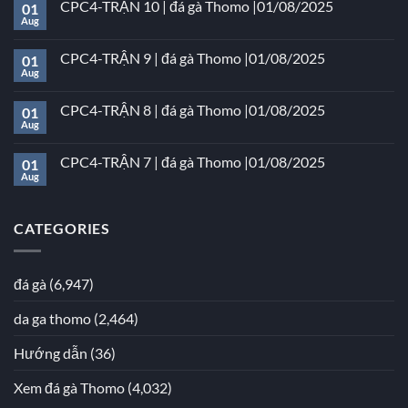
CPC4-TRẬN 10 | đá gà Thomo |01/08/2025
01
Aug
CPC4-TRẬN 9 | đá gà Thomo |01/08/2025
01
Aug
CPC4-TRẬN 8 | đá gà Thomo |01/08/2025
01
Aug
CPC4-TRẬN 7 | đá gà Thomo |01/08/2025
01
Aug
CATEGORIES
đá gà
(6,947)
da ga thomo
(2,464)
Hướng dẫn
(36)
Xem đá gà Thomo
(4,032)