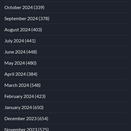
October 2024
(339)
September 2024
(378)
August 2024
(403)
July 2024
(441)
June 2024
(448)
May 2024
(480)
April 2024
(384)
March 2024
(548)
February 2024
(423)
January 2024
(650)
December 2023
(654)
November 2023
(575)