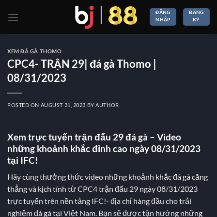
Skip
ĐĂNG
ĐĂNG
to
NHẬP
KÝ
content
XEM ĐÁ GÀ THOMO
CPC4- TRẬN 29| đá gà Thomo |
08/31/2023
POSTED ON
AUGUST 31, 2023
BY
AUTHOR
Xem trực tuyến trận đấu 29 đá gà – Video
những khoảnh khắc đỉnh cao ngày 08/31/2023
tại IFC!
Hãy cùng thưởng thức video những khoảnh khắc đá gà căng
thẳng và kịch tính từ CPC4 trận đấu 29 ngày 08/31/2023
trực tuyến trên nền tảng IFC!- địa chỉ hàng đầu cho trải
nghiệm đá gà tại Việt Nam. Bạn sẽ được tận hưởng những