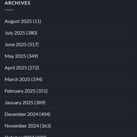
ARCHIVES
August 2025
(11)
July 2025
(380)
June 2025
(317)
May 2025
(349)
April 2025
(272)
March 2025
(194)
February 2025
(351)
January 2025
(389)
December 2024
(404)
November 2024
(363)