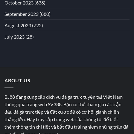
October 2023
(638)
September 2023
(880)
August 2023
(722)
July 2023
(28)
ABOUT US
BJ88 đang cung cấp dịch vụ đá gà trực tuyến tại Việt Nam
thông qua trang web SV388. Bạn có thể tham gia các trận
đấu đá gà trực tiếp và đặt cược để có cơ hội giành chiến
thắng lớn. Hãy truy cập trang web của chúng tôi để biết
thêm thông tin chi tiết và bắt đầu trải nghiệm những trận đá