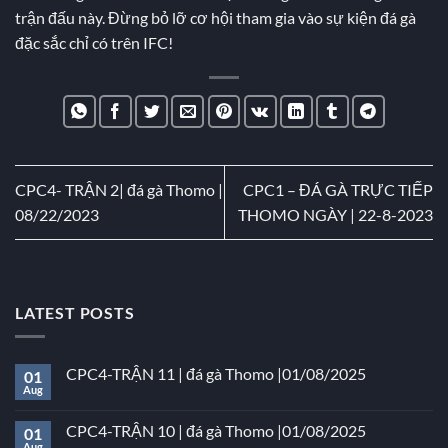
trận đấu này. Đừng bỏ lỡ cơ hội tham gia vào sự kiện đá gà
đặc sắc chỉ có trên IFC!
CPC4- TRẬN 2| đá gà Thomo |
CPC1 – ĐÁ GÀ TRỰC TIẾP
08/22/2023
THOMO NGÀY | 22-8-2023
LATEST POSTS
CPC4-TRẬN 11 | đá gà Thomo |01/08/2025
01
Aug
CPC4-TRẬN 10 | đá gà Thomo |01/08/2025
01
Aug