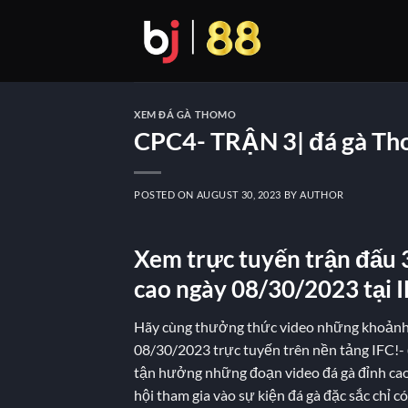
Skip
to
content
XEM ĐÁ GÀ THOMO
CPC4- TRẬN 3| đá gà Th
POSTED ON
AUGUST 30, 2023
BY
AUTHOR
Xem trực tuyến trận đấu 
cao ngày 08/30/2023 tại I
Hãy cùng thưởng thức video những khoảnh k
08/30/2023 trực tuyến trên nền tảng IFC!- 
tận hưởng những đoạn video đá gà đỉnh cao
hội tham gia vào sự kiện đá gà đặc sắc chỉ có