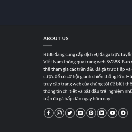
ABOUT US
BJ88 đang cung cấp dịch vụ đá gà trực tuyến
Việt Nam thông qua trang web SV388. Bạn 
thể tham gia các trận đấu đá gà trực tiếp và
cược để có cơ hội giành chiến thắng lớn. H
truy cập trang web của chúng tôi để biết th
thông tin chi tiết và bắt đầu trải nghiệm n
trận đá gà hấp dẫn ngay hôm nay!