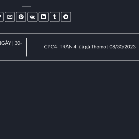
GÀY | 30-
CPC4- TRẬN 4| đá gà Thomo | 08/30/2023