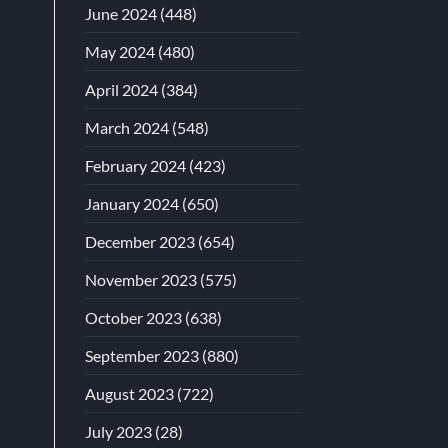
June 2024
(448)
May 2024
(480)
April 2024
(384)
March 2024
(548)
February 2024
(423)
January 2024
(650)
December 2023
(654)
November 2023
(575)
October 2023
(638)
September 2023
(880)
August 2023
(722)
July 2023
(28)