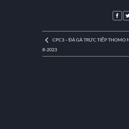
CPC3 – ĐÁ GÀ TRỰC TIẾP THOMO N
8-2023