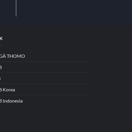
NK
 GÀ THOMO
8
8
8 Korea
8 Indonesia