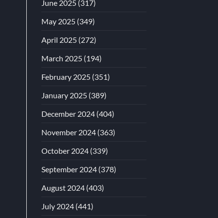
June 2025
(317)
May 2025
(349)
April 2025
(272)
March 2025
(194)
February 2025
(351)
January 2025
(389)
December 2024
(404)
November 2024
(363)
October 2024
(339)
September 2024
(378)
August 2024
(403)
July 2024
(441)