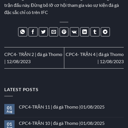
trận đấu này. Đừng bỏ lỡ cơ hội tham gia vào sự kiện đá gà
đặc sắc chỉ có trên IFC
CPC4- TRẬN 2 | đá gà Thomo
CPC4- TRẬN 4 | đá gà Thomo
| 12/08/2023
| 12/08/2023
LATEST POSTS
CPC4-TRẬN 11 | đá gà Thomo |01/08/2025
01
Aug
CPC4-TRẬN 10 | đá gà Thomo |01/08/2025
01
Aug