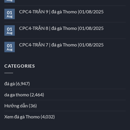
CPC4-TRẬN 9 | đá gà Thomo |01/08/2025
01
Aug
CPC4-TRẬN 8 | đá gà Thomo |01/08/2025
01
Aug
CPC4-TRẬN 7 | đá gà Thomo |01/08/2025
01
Aug
CATEGORIES
đá gà
(6,947)
da ga thomo
(2,464)
Hướng dẫn
(36)
Xem đá gà Thomo
(4,032)