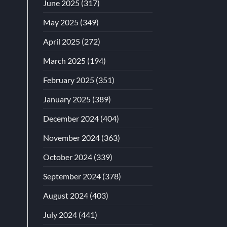
June 2025
(317)
May 2025
(349)
April 2025
(272)
March 2025
(194)
February 2025
(351)
January 2025
(389)
December 2024
(404)
November 2024
(363)
October 2024
(339)
September 2024
(378)
August 2024
(403)
July 2024
(441)