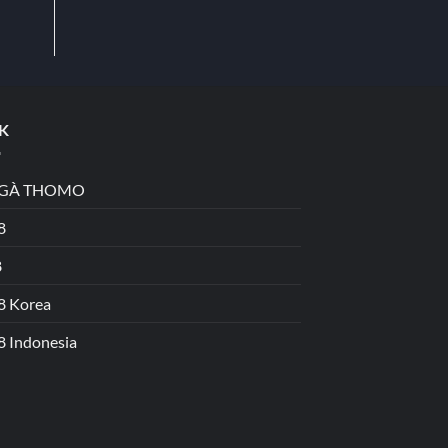
NK
 GÀ THOMO
8
8
8 Korea
8 Indonesia