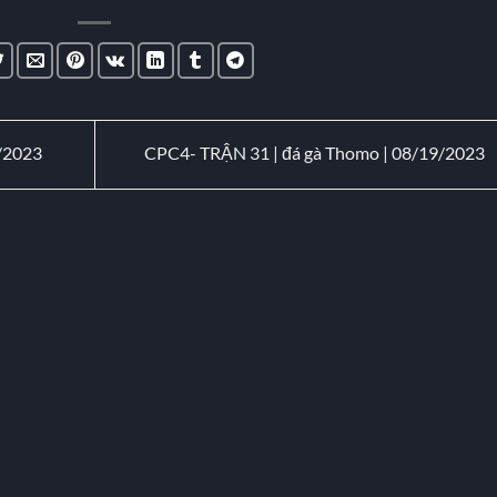
/2023
CPC4- TRẬN 31 | đá gà Thomo | 08/19/2023