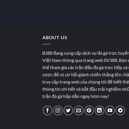
ABOUT US
BJ88 đang cung cấp dịch vụ đá gà trực tuyến
Việt Nam thông qua trang web SV388. Bạn 
thể tham gia các trận đấu đá gà trực tiếp và
cược để có cơ hội giành chiến thắng lớn. H
truy cập trang web của chúng tôi để biết th
thông tin chi tiết và bắt đầu trải nghiệm n
trận đá gà hấp dẫn ngay hôm nay!