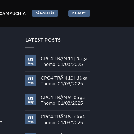
 CAMPUCHIA
ĐĂNG NHẬP
ĐĂNG KÝ
LATEST POSTS
CPC4-TRẬN 11 | đá gà
01
Aug
Thomo |01/08/2025
CPC4-TRẬN 10 | đá gà
01
Aug
Thomo |01/08/2025
CPC4-TRẬN 9 | đá gà
01
Aug
Thomo |01/08/2025
CPC4-TRẬN 8 | đá gà
01
Aug
Thomo |01/08/2025
ơ