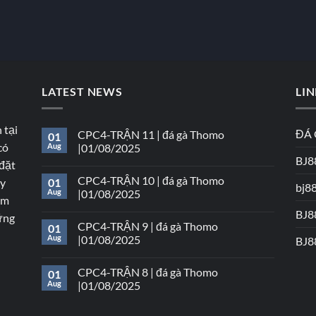
LATEST NEWS
LI
 tại
ĐÁ
CPC4-TRẬN 11 | đá gà Thomo
01
có
Aug
|01/08/2025
BJ8
 đặt
CPC4-TRẬN 10 | đá gà Thomo
ãy
01
bj8
Aug
|01/08/2025
êm
BJ8
hững
CPC4-TRẬN 9 | đá gà Thomo
01
Aug
|01/08/2025
BJ8
CPC4-TRẬN 8 | đá gà Thomo
01
Aug
|01/08/2025