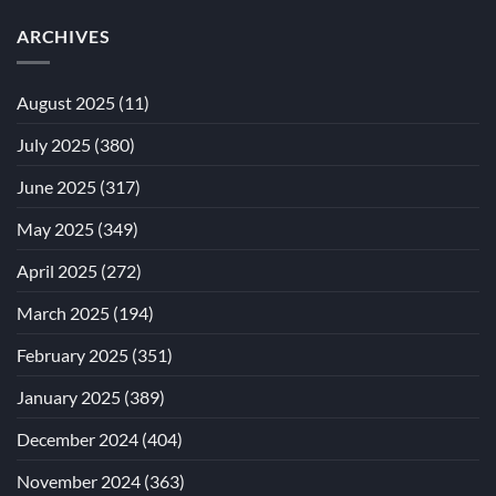
ARCHIVES
August 2025
(11)
July 2025
(380)
June 2025
(317)
May 2025
(349)
April 2025
(272)
March 2025
(194)
February 2025
(351)
January 2025
(389)
December 2024
(404)
November 2024
(363)