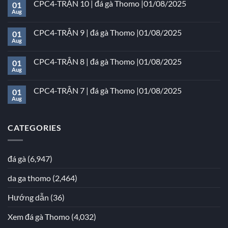
CPC4-TRẬN 10 | đá gà Thomo |01/08/2025
01
Aug
CPC4-TRẬN 9 | đá gà Thomo |01/08/2025
01
Aug
CPC4-TRẬN 8 | đá gà Thomo |01/08/2025
01
Aug
CPC4-TRẬN 7 | đá gà Thomo |01/08/2025
01
Aug
CATEGORIES
đá gà
(6,947)
da ga thomo
(2,464)
Hướng dẫn
(36)
Xem đá gà Thomo
(4,032)