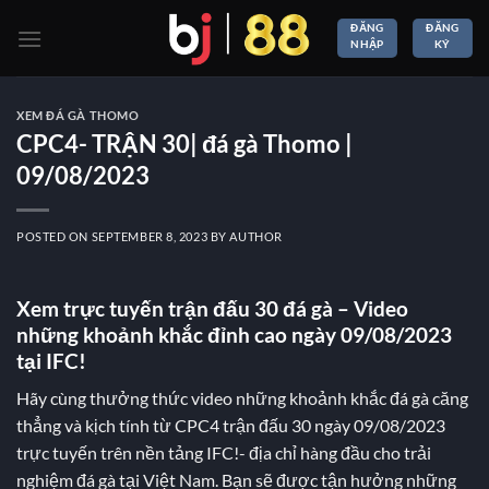
Skip
ĐĂNG
ĐĂNG
to
NHẬP
KÝ
content
XEM ĐÁ GÀ THOMO
CPC4- TRẬN 30| đá gà Thomo |
09/08/2023
POSTED ON
SEPTEMBER 8, 2023
BY
AUTHOR
Xem trực tuyến trận đấu 30 đá gà – Video
những khoảnh khắc đỉnh cao ngày 09/08/2023
tại IFC!
Hãy cùng thưởng thức video những khoảnh khắc đá gà căng
thẳng và kịch tính từ CPC4 trận đấu 30 ngày 09/08/2023
trực tuyến trên nền tảng IFC!- địa chỉ hàng đầu cho trải
nghiệm đá gà tại Việt Nam. Bạn sẽ được tận hưởng những