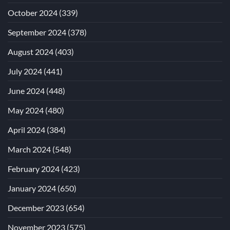
October 2024
(339)
September 2024
(378)
August 2024
(403)
July 2024
(441)
June 2024
(448)
May 2024
(480)
April 2024
(384)
March 2024
(548)
February 2024
(423)
January 2024
(650)
December 2023
(654)
November 2023
(575)