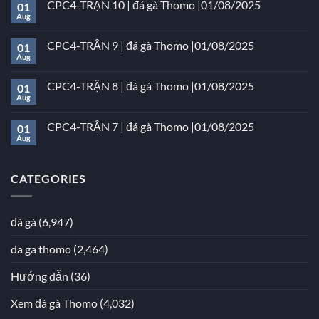
CPC4-TRẬN 10 | đá gà Thomo |01/08/2025
01
Aug
CPC4-TRẬN 9 | đá gà Thomo |01/08/2025
01
Aug
CPC4-TRẬN 8 | đá gà Thomo |01/08/2025
01
Aug
CPC4-TRẬN 7 | đá gà Thomo |01/08/2025
01
Aug
CATEGORIES
đá gà
(6,947)
da ga thomo
(2,464)
Hướng dẫn
(36)
Xem đá gà Thomo
(4,032)