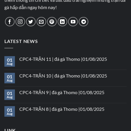
gà hấp dẫn ngay hôm nay!
LATEST NEWS
CPC4-TRẬN 11 | đá gà Thomo |01/08/2025
01
Aug
CPC4-TRẬN 10 | đá gà Thomo |01/08/2025
01
Aug
CPC4-TRẬN 9 | đá gà Thomo |01/08/2025
01
Aug
CPC4-TRẬN 8 | đá gà Thomo |01/08/2025
01
Aug
LINK