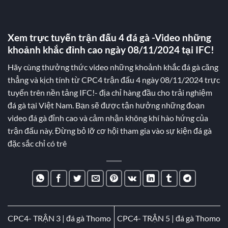
Xem trực tuyến trận đấu 4 đá gà -Video những
khoảnh khắc đỉnh cao ngày 08/11/2024 tại IFC!
Hãy cùng thưởng thức video những khoảnh khắc đá gà căng
thẳng và kịch tính từ CPC4 trận đấu 4 ngày 08/11/2024 trực
tuyến trên nền tảng IFC!- địa chỉ hàng đầu cho trải nghiệm
đá gà tại Việt Nam. Bạn sẽ được tận hưởng những đoạn
video đá gà đỉnh cao và cảm nhận không khí hào hứng của
trận đấu này. Đừng bỏ lỡ cơ hội tham gia vào sự kiện đá gà
đặc sắc chỉ có trê
CPC4- TRẬN 3 | đá gà Thomo
CPC4- TRẬN 5 | đá gà Thomo