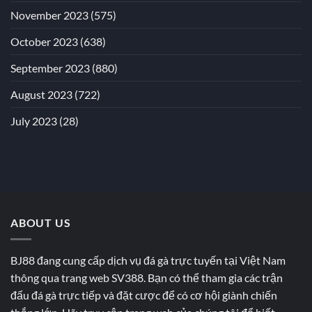
November 2023
(575)
October 2023
(638)
September 2023
(880)
August 2023
(722)
July 2023
(28)
ABOUT US
BJ88 đang cung cấp dịch vụ đá gà trực tuyến tại Việt Nam
thông qua trang web SV388. Bạn có thể tham gia các trận
đấu đá gà trực tiếp và đặt cược để có cơ hội giành chiến