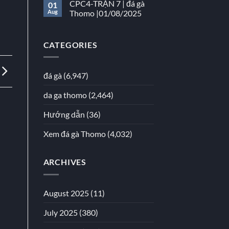
CPC4-TRẬN 7 | đá gà
01
Aug
Thomo |01/08/2025
CATEGORIES
đá gà
(6,947)
da ga thomo
(2,464)
Hướng dẫn
(36)
Xem đá gà Thomo
(4,032)
ARCHIVES
August 2025
(11)
July 2025
(380)