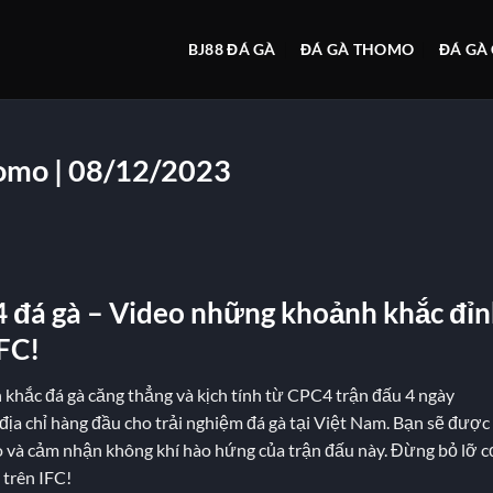
BJ88 ĐÁ GÀ
ĐÁ GÀ THOMO
ĐÁ GÀ
omo | 08/12/2023
4 đá gà – Video những khoảnh khắc đỉ
FC!
hắc đá gà căng thẳng và kịch tính từ CPC4 trận đấu 4 ngày
địa chỉ hàng đầu cho trải nghiệm đá gà tại Việt Nam. Bạn sẽ được
 và cảm nhận không khí hào hứng của trận đấu này. Đừng bỏ lỡ c
 trên IFC!