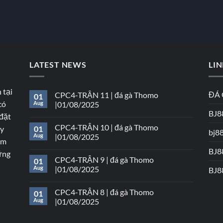
LATEST NEWS
LI
 tại
ĐÁ
CPC4-TRẬN 11 | đá gà Thomo
01
có
Aug
|01/08/2025
BJ8
 đặt
CPC4-TRẬN 10 | đá gà Thomo
ãy
01
bj8
Aug
|01/08/2025
êm
BJ8
hững
CPC4-TRẬN 9 | đá gà Thomo
01
Aug
|01/08/2025
BJ8
CPC4-TRẬN 8 | đá gà Thomo
01
Aug
|01/08/2025