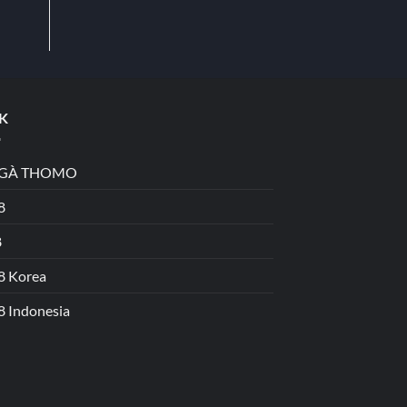
NK
 GÀ THOMO
8
8
8 Korea
8 Indonesia