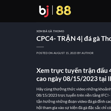
Skip
to
content
XEM ĐÁ GÀ THOMO
CPC4- TRẬN 4| đá gà Th
POSTED ON
AUGUST 15, 2023
BY
AUTHOR
Xem trực tuyến trận đấu 
cao ngày 08/15/2023 tại I
Hãy cùng thưởng thức video những khoảnh k
08/15/2023 trực tuyến trên nền tảng IFC!- 
tận hưởng những đoạn video đá gà đỉnh cao
hội tham gia vào sự kiện đá gà đặc sắc chỉ có