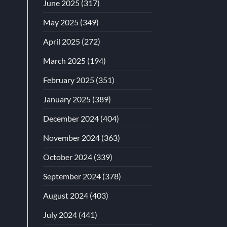
June 2025
(317)
May 2025
(349)
April 2025
(272)
March 2025
(194)
February 2025
(351)
January 2025
(389)
December 2024
(404)
November 2024
(363)
October 2024
(339)
September 2024
(378)
August 2024
(403)
July 2024
(441)