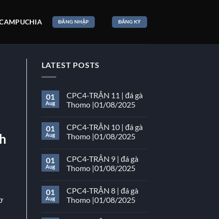
 CAMPUCHIA
ĐĂNG NHẬP
ĐĂNG KÝ
LATEST POSTS
CPC4-TRẬN 11 | đá gà
01
Aug
Thomo |01/08/2025
CPC4-TRẬN 10 | đá gà
01
Aug
Thomo |01/08/2025
nh
CPC4-TRẬN 9 | đá gà
01
Aug
Thomo |01/08/2025
CPC4-TRẬN 8 | đá gà
01
Aug
Thomo |01/08/2025
ơ