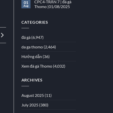
CPC4-TRẬN 7 | đá gà
01
Aug
Thomo |01/08/2025
CATEGORIES
đá gà
(6,947)
da ga thomo
(2,464)
Hướng dẫn
(36)
Xem đá gà Thomo
(4,032)
ARCHIVES
August 2025
(11)
July 2025
(380)