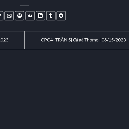
2023
CPC4- TRẬN 5| đá gà Thomo | 08/15/2023