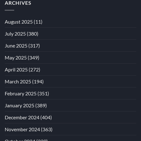
ARCHIVES
August 2025
(11)
July 2025
(380)
June 2025
(317)
May 2025
(349)
April 2025
(272)
March 2025
(194)
February 2025
(351)
January 2025
(389)
December 2024
(404)
November 2024
(363)