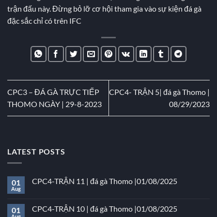
trận đấu này. Đừng bỏ lỡ cơ hội tham gia vào sự kiện đá gà
đặc sắc chỉ có trên IFC
CPC3 – ĐÁ GÀ TRỰC TIẾP
CPC4- TRẬN 5| đá gà Thomo |
THOMO NGÀY | 29-8-2023
08/29/2023
LATEST POSTS
CPC4-TRẬN 11 | đá gà Thomo |01/08/2025
01
Aug
CPC4-TRẬN 10 | đá gà Thomo |01/08/2025
01
Aug