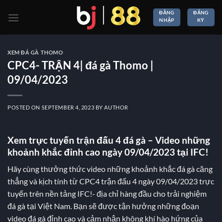
Skip
ĐĂNG
ĐĂNG
to
NHẬP
KÝ
content
XEM ĐÁ GÀ THOMO
CPC4- TRẬN 4| đá gà Thomo |
09/04/2023
POSTED ON
SEPTEMBER 4, 2023
BY
AUTHOR
Xem trực tuyến trận đấu 4 đá gà – Video những
khoảnh khắc đỉnh cao ngày 09/04/2023 tại IFC!
Hãy cùng thưởng thức video những khoảnh khắc đá gà căng
thẳng và kịch tính từ CPC4 trận đấu 4 ngày 09/04/2023 trực
tuyến trên nền tảng IFC!- địa chỉ hàng đầu cho trải nghiệm
đá gà tại Việt Nam. Bạn sẽ được tận hưởng những đoạn
video đá gà đỉnh cao và cảm nhận không khí hào hứng của