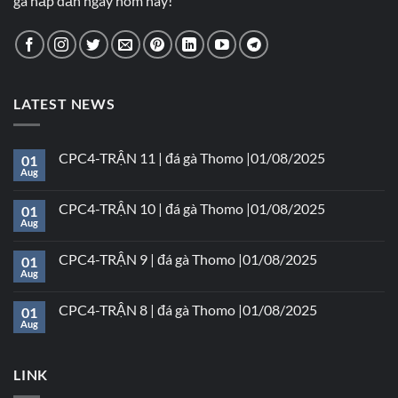
gà hấp dẫn ngay hôm nay!
LATEST NEWS
CPC4-TRẬN 11 | đá gà Thomo |01/08/2025
01
Aug
CPC4-TRẬN 10 | đá gà Thomo |01/08/2025
01
Aug
CPC4-TRẬN 9 | đá gà Thomo |01/08/2025
01
Aug
CPC4-TRẬN 8 | đá gà Thomo |01/08/2025
01
Aug
LINK