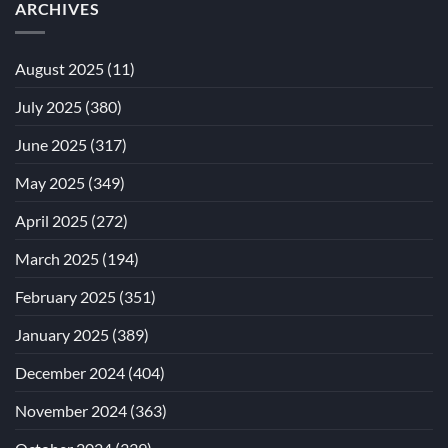
ARCHIVES
August 2025
(11)
July 2025
(380)
June 2025
(317)
May 2025
(349)
April 2025
(272)
March 2025
(194)
February 2025
(351)
January 2025
(389)
December 2024
(404)
November 2024
(363)