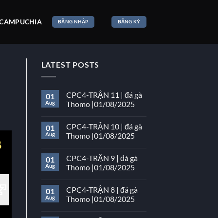
 CAMPUCHIA
ĐĂNG NHẬP
ĐĂNG KÝ
LATEST POSTS
CPC4-TRẬN 11 | đá gà
01
Aug
Thomo |01/08/2025
CPC4-TRẬN 10 | đá gà
01
Aug
Thomo |01/08/2025
CPC4-TRẬN 9 | đá gà
01
Aug
Thomo |01/08/2025
CPC4-TRẬN 8 | đá gà
01
Aug
Thomo |01/08/2025