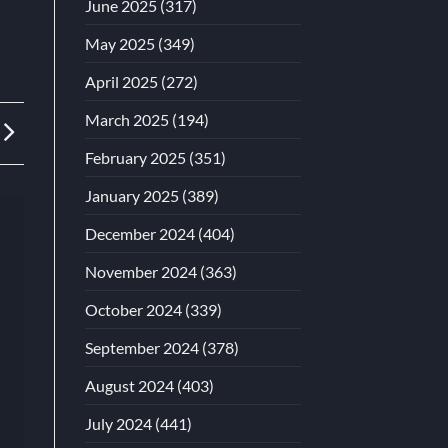
June 2025
(317)
May 2025
(349)
April 2025
(272)
March 2025
(194)
February 2025
(351)
January 2025
(389)
December 2024
(404)
November 2024
(363)
October 2024
(339)
September 2024
(378)
August 2024
(403)
July 2024
(441)