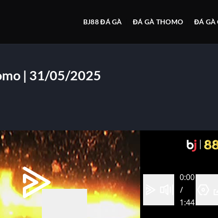
BJ88 ĐÁ GÀ
ĐÁ GÀ THOMO
ĐÁ GÀ
omo | 31/05/2025