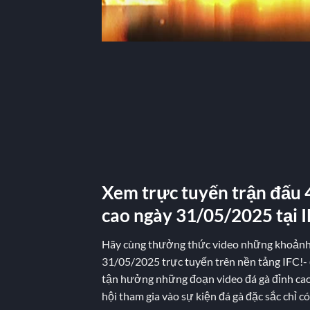
Xem trực tuyến trận đấu 
cao ngày 31/05/2025 tại I
Hãy cùng thưởng thức video những khoảnh k
31/05/2025 trực tuyến trên nền tảng IFC!- 
tận hưởng những đoạn video đá gà đỉnh cao
hội tham gia vào sự kiện đá gà đặc sắc chỉ có