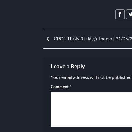
CPC4-TRẬN 3 | đá gà Thomo | 31/05/
Leave a Reply
Your email address will not be published
Comment
*