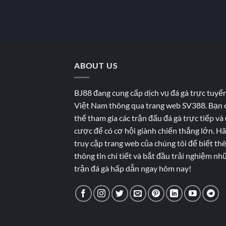
ABOUT US
BJ88 đang cung cấp dịch vụ đá gà trực tuyến
Việt Nam thông qua trang web SV388. Bạn 
thể tham gia các trận đấu đá gà trực tiếp và
cược để có cơ hội giành chiến thắng lớn. H
truy cập trang web của chúng tôi để biết th
thông tin chi tiết và bắt đầu trải nghiệm n
trận đá gà hấp dẫn ngay hôm nay!