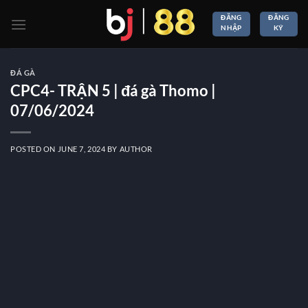
Skip
ĐĂNG
ĐĂNG
to
NHẬP
KÝ
content
ĐÁ GÀ
CPC4- TRẬN 5 | đá gà Thomo |
07/06/2024
POSTED ON
JUNE 7, 2024
BY
AUTHOR