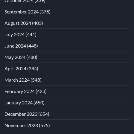
October 2024
(339)
September 2024
(378)
August 2024
(403)
July 2024
(441)
June 2024
(448)
May 2024
(480)
April 2024
(384)
March 2024
(548)
February 2024
(423)
January 2024
(650)
December 2023
(654)
November 2023
(575)