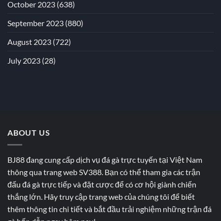
October 2023
(638)
September 2023
(880)
August 2023
(722)
July 2023
(28)
ABOUT US
BJ88 đang cung cấp dịch vụ đá gà trực tuyến tại Việt Nam
thông qua trang web SV388. Bạn có thể tham gia các trận
đấu đá gà trực tiếp và đặt cược để có cơ hội giành chiến
thắng lớn. Hãy truy cập trang web của chúng tôi để biết
thêm thông tin chi tiết và bắt đầu trải nghiệm những trận đá