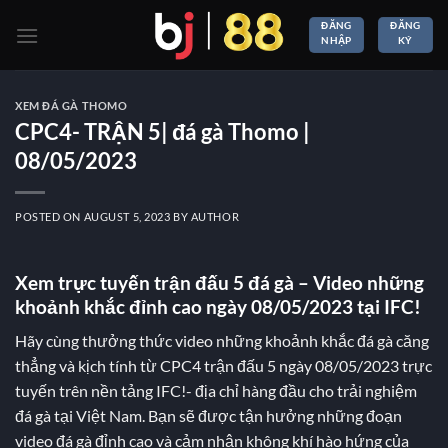
Skip
ĐĂNG
ĐĂNG
to
NHẬP
KÝ
content
XEM ĐÁ GÀ THOMO
CPC4- TRẬN 5| đá gà Thomo |
08/05/2023
POSTED ON
AUGUST 5, 2023
BY
AUTHOR
Xem trực tuyến trận đấu 5 đá gà – Video những
khoảnh khắc đỉnh cao ngày 08/05/2023 tại IFC!
Hãy cùng thưởng thức video những khoảnh khắc đá gà căng
thẳng và kịch tính từ CPC4 trận đấu 5 ngày 08/05/2023 trực
tuyến trên nền tảng IFC!- địa chỉ hàng đầu cho trải nghiệm
đá gà tại Việt Nam. Bạn sẽ được tận hưởng những đoạn
video đá gà đỉnh cao và cảm nhận không khí hào hứng của