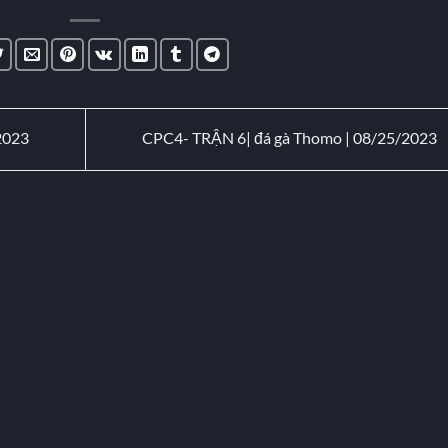
2023
CPC4- TRẬN 6| đá gà Thomo | 08/25/2023