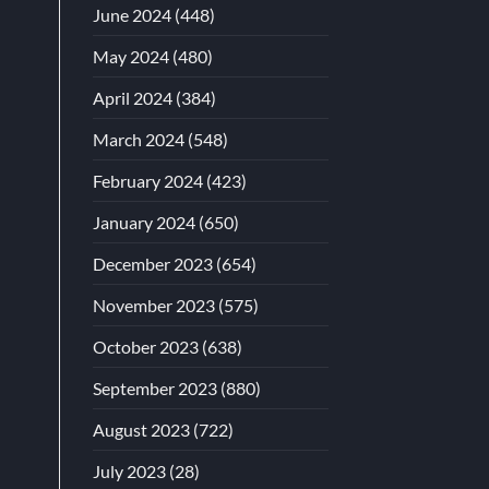
June 2024
(448)
May 2024
(480)
April 2024
(384)
March 2024
(548)
February 2024
(423)
January 2024
(650)
December 2023
(654)
November 2023
(575)
October 2023
(638)
September 2023
(880)
August 2023
(722)
July 2023
(28)