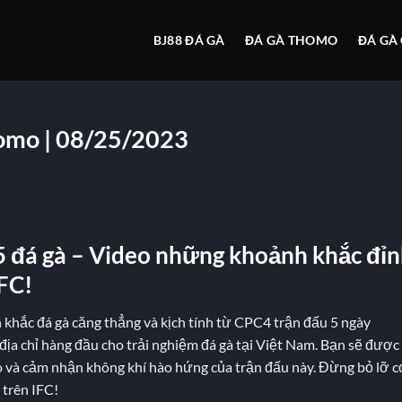
BJ88 ĐÁ GÀ
ĐÁ GÀ THOMO
ĐÁ GÀ
omo | 08/25/2023
5 đá gà – Video những khoảnh khắc đỉ
FC!
hắc đá gà căng thẳng và kịch tính từ CPC4 trận đấu 5 ngày
địa chỉ hàng đầu cho trải nghiệm đá gà tại Việt Nam. Bạn sẽ được
 và cảm nhận không khí hào hứng của trận đấu này. Đừng bỏ lỡ c
 trên IFC!