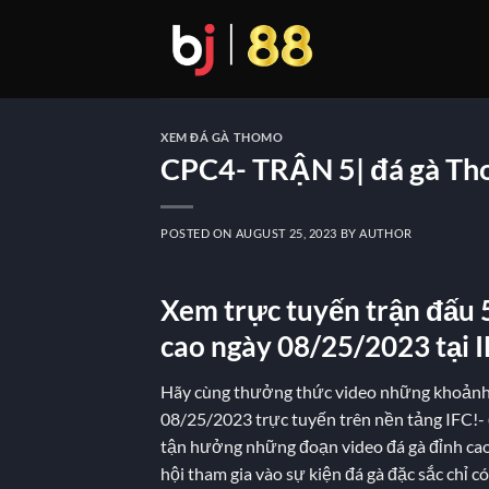
Skip
to
content
XEM ĐÁ GÀ THOMO
CPC4- TRẬN 5| đá gà Th
POSTED ON
AUGUST 25, 2023
BY
AUTHOR
Xem trực tuyến trận đấu 
cao ngày 08/25/2023 tại I
Hãy cùng thưởng thức video những khoảnh k
08/25/2023 trực tuyến trên nền tảng IFC!- 
tận hưởng những đoạn video đá gà đỉnh cao
hội tham gia vào sự kiện đá gà đặc sắc chỉ có