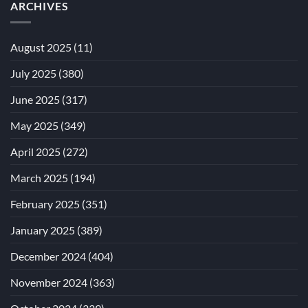
ARCHIVES
August 2025
(11)
July 2025
(380)
June 2025
(317)
May 2025
(349)
April 2025
(272)
March 2025
(194)
February 2025
(351)
January 2025
(389)
December 2024
(404)
November 2024
(363)