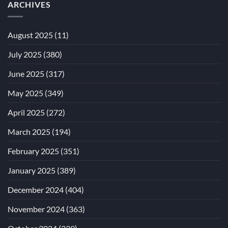
ARCHIVES
August 2025
(11)
July 2025
(380)
June 2025
(317)
May 2025
(349)
April 2025
(272)
March 2025
(194)
February 2025
(351)
January 2025
(389)
December 2024
(404)
November 2024
(363)