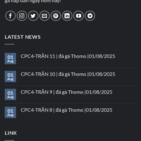
gà hấp dẫn ngay hôm nay!
LATEST NEWS
CPC4-TRẬN 11 | đá gà Thomo |01/08/2025
01
Aug
CPC4-TRẬN 10 | đá gà Thomo |01/08/2025
01
Aug
CPC4-TRẬN 9 | đá gà Thomo |01/08/2025
01
Aug
CPC4-TRẬN 8 | đá gà Thomo |01/08/2025
01
Aug
LINK