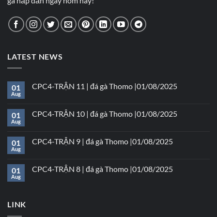
gà hấp dẫn ngay hôm nay!
LATEST NEWS
CPC4-TRẬN 11 | đá gà Thomo |01/08/2025
01
Aug
CPC4-TRẬN 10 | đá gà Thomo |01/08/2025
01
Aug
CPC4-TRẬN 9 | đá gà Thomo |01/08/2025
01
Aug
CPC4-TRẬN 8 | đá gà Thomo |01/08/2025
01
Aug
LINK