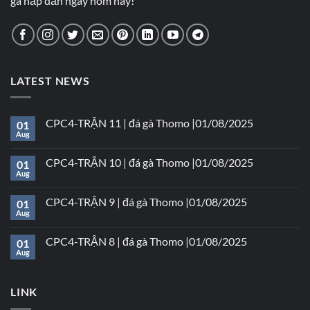
gà hấp dẫn ngay hôm nay!
LATEST NEWS
CPC4-TRẬN 11 | đá gà Thomo |01/08/2025
01
Aug
CPC4-TRẬN 10 | đá gà Thomo |01/08/2025
01
Aug
CPC4-TRẬN 9 | đá gà Thomo |01/08/2025
01
Aug
CPC4-TRẬN 8 | đá gà Thomo |01/08/2025
01
Aug
LINK