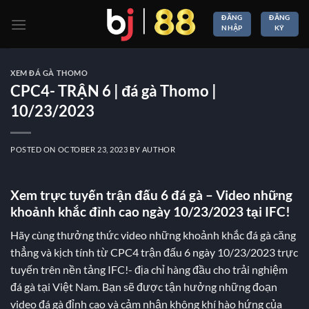
Skip
ĐĂNG
ĐĂNG
to
NHẬP
KÝ
content
XEM ĐÁ GÀ THOMO
CPC4- TRẬN 6 | đá gà Thomo |
10/23/2023
POSTED ON
OCTOBER 23, 2023
BY
AUTHOR
Xem trực tuyến trận đấu 6 đá gà – Video những
khoảnh khắc đỉnh cao ngày 10/23/2023 tại IFC!
Hãy cùng thưởng thức video những khoảnh khắc đá gà căng
thẳng và kịch tính từ CPC4 trận đấu 6 ngày 10/23/2023 trực
tuyến trên nền tảng IFC!- địa chỉ hàng đầu cho trải nghiệm
đá gà tại Việt Nam. Bạn sẽ được tận hưởng những đoạn
video đá gà đỉnh cao và cảm nhận không khí hào hứng của