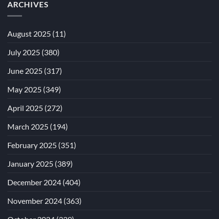
ARCHIVES
August 2025
(11)
July 2025
(380)
June 2025
(317)
May 2025
(349)
April 2025
(272)
March 2025
(194)
February 2025
(351)
January 2025
(389)
December 2024
(404)
November 2024
(363)