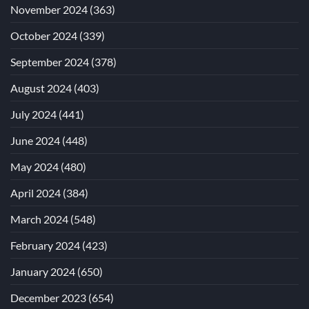
November 2024
(363)
October 2024
(339)
September 2024
(378)
August 2024
(403)
July 2024
(441)
June 2024
(448)
May 2024
(480)
April 2024
(384)
March 2024
(548)
February 2024
(423)
January 2024
(650)
December 2023
(654)