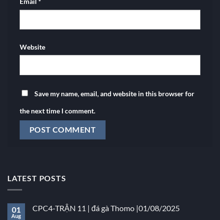
Email
*
Website
Save my name, email, and website in this browser for
the next time I comment.
LATEST POSTS
CPC4-TRẬN 11 | đá gà Thomo |01/08/2025
01
Aug