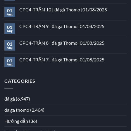
CPC4-TRẬN 10 | đá gà Thomo |01/08/2025
01
Aug
CPC4-TRẬN 9 | đá gà Thomo |01/08/2025
01
Aug
CPC4-TRẬN 8 | đá gà Thomo |01/08/2025
01
Aug
CPC4-TRẬN 7 | đá gà Thomo |01/08/2025
01
Aug
CATEGORIES
đá gà
(6,947)
da ga thomo
(2,464)
Hướng dẫn
(36)