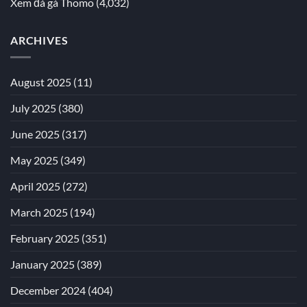
Xem đá gà Thomo
(4,032)
ARCHIVES
August 2025
(11)
July 2025
(380)
June 2025
(317)
May 2025
(349)
April 2025
(272)
March 2025
(194)
February 2025
(351)
January 2025
(389)
December 2024
(404)