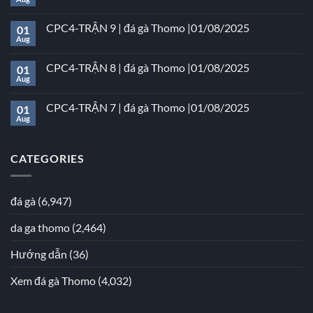
CPC4-TRẬN 9 | đá gà Thomo |01/08/2025
01
Aug
CPC4-TRẬN 8 | đá gà Thomo |01/08/2025
01
Aug
CPC4-TRẬN 7 | đá gà Thomo |01/08/2025
01
Aug
CATEGORIES
đá gà
(6,947)
da ga thomo
(2,464)
Hướng dẫn
(36)
Xem đá gà Thomo
(4,032)