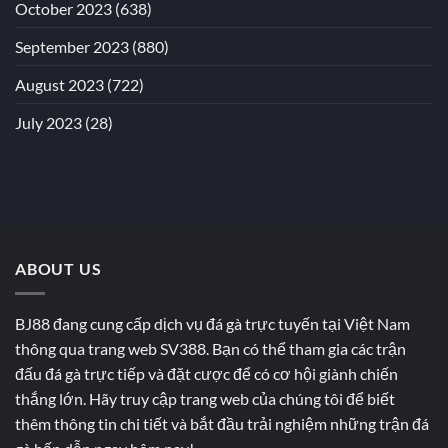
October 2023
(638)
September 2023
(880)
August 2023
(722)
July 2023
(28)
ABOUT US
BJ88 đang cung cấp dịch vụ đá gà trực tuyến tại Việt Nam
thông qua trang web SV388. Bạn có thể tham gia các trận
đấu đá gà trực tiếp và đặt cược để có cơ hội giành chiến
thắng lớn. Hãy truy cập trang web của chúng tôi để biết
thêm thông tin chi tiết và bắt đầu trải nghiệm những trận đá