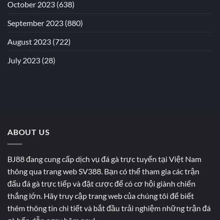
October 2023
(638)
September 2023
(880)
August 2023
(722)
July 2023
(28)
ABOUT US
BJ88 đang cung cấp dịch vụ đá gà trực tuyến tại Việt Nam
thông qua trang web SV388. Bạn có thể tham gia các trận
đấu đá gà trực tiếp và đặt cược để có cơ hội giành chiến
thắng lớn. Hãy truy cập trang web của chúng tôi để biết
thêm thông tin chi tiết và bắt đầu trải nghiệm những trận đá