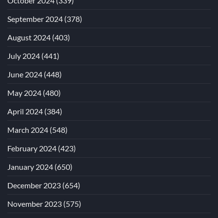
October 2024
(339)
September 2024
(378)
August 2024
(403)
July 2024
(441)
June 2024
(448)
May 2024
(480)
April 2024
(384)
March 2024
(548)
February 2024
(423)
January 2024
(650)
December 2023
(654)
November 2023
(575)