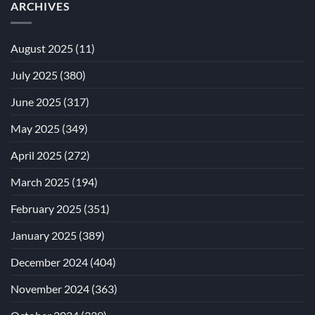
ARCHIVES
August 2025
(11)
July 2025
(380)
June 2025
(317)
May 2025
(349)
April 2025
(272)
March 2025
(194)
February 2025
(351)
January 2025
(389)
December 2024
(404)
November 2024
(363)