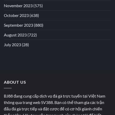
November 2023
(575)
October 2023
(638)
September 2023
(880)
August 2023
(722)
July 2023
(28)
ABOUT US
BJ88 đang cung cấp dịch vụ đá gà trực tuyến tại Việt Nam
thông qua trang web SV388. Bạn có thể tham gia các trận
đấu đá gà trực tiếp và đặt cược để có cơ hội giành chiến