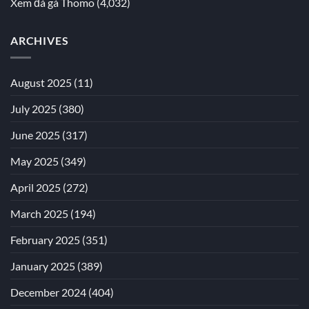
Xem đá gà Thomo
(4,032)
ARCHIVES
August 2025
(11)
July 2025
(380)
June 2025
(317)
May 2025
(349)
April 2025
(272)
March 2025
(194)
February 2025
(351)
January 2025
(389)
December 2024
(404)