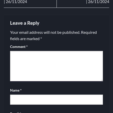
| 26/11/2024
| 26/11/2024
Leave a Reply
Your email address will not be published.
Required
fields are marked
*
Comment
*
Name
*