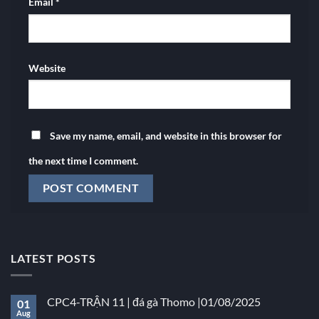
Email
*
Website
Save my name, email, and website in this browser for
the next time I comment.
LATEST POSTS
CPC4-TRẬN 11 | đá gà Thomo |01/08/2025
01
Aug