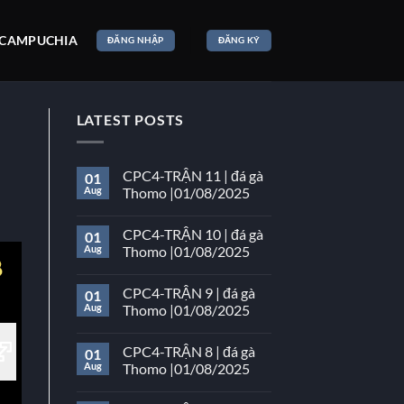
 CAMPUCHIA
ĐĂNG NHẬP
ĐĂNG KÝ
LATEST POSTS
CPC4-TRẬN 11 | đá gà
01
Aug
Thomo |01/08/2025
CPC4-TRẬN 10 | đá gà
01
Aug
Thomo |01/08/2025
CPC4-TRẬN 9 | đá gà
01
Aug
Thomo |01/08/2025
CPC4-TRẬN 8 | đá gà
01
Aug
Thomo |01/08/2025