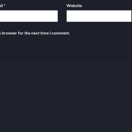
il
*
Website
s browser for the next time I comment.