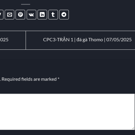
2025
CPC3-TRẬN 1 | đá gà Thomo | 07/05/2025
.
Required fields are marked
*