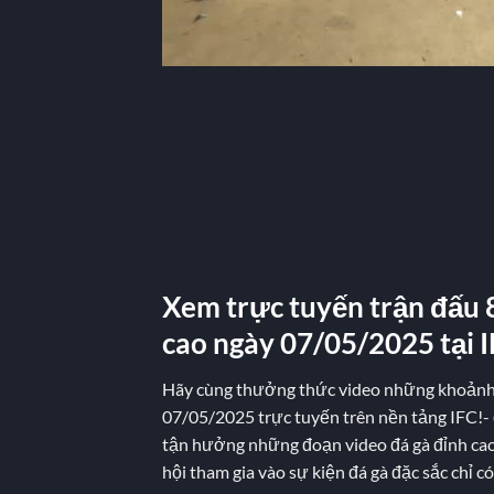
Xem trực tuyến trận đấu 
cao ngày 07/05/2025 tại I
Hãy cùng thưởng thức video những khoảnh k
07/05/2025 trực tuyến trên nền tảng IFC!- 
tận hưởng những đoạn video đá gà đỉnh cao
hội tham gia vào sự kiện đá gà đặc sắc chỉ có