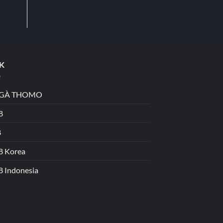
NK
 GÀ THOMO
8
8
8 Korea
8 Indonesia