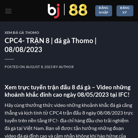
Skip
ĐĂNG
ĐĂNG
to
NHẬP
KÝ
content
XEM ĐÁ GÀ THOMO
CPC4- TRẬN 8 | đá gà Thomo |
08/08/2023
POSTED ON
AUGUST 8, 2023
BY
AUTHOR
Xem trực tuyến trận đấu 8 đá gà – Video những
khoảnh khắc đỉnh cao ngày 08/05/2023 tại IFC!
Hãy cùng thưởng thức video những khoảnh khắc đá gà căng
thẳng và kịch tính từ CPC4 trận đấu 8 ngày 08/08/2023 trực
tuyến trên nền tảng IFC!- địa chỉ hàng đầu cho trải nghiệm
đá gà tại Việt Nam. Bạn sẽ được tận hưởng những đoạn
video đá gà đỉnh cao và cảm nhận không khí hào hứng của