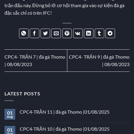
trận đấu này. Đừng bỏ lỡ cơ hội tham gia vào sự kiện đá gà
đặc sắc chỉ có trên IFC!
CPC4- TRẬN 7 | đá gà Thomo
CPC4- TRẬN 9 | đá gà Thomo
| 08/08/2023
| 08/08/2023
LATEST POSTS
CPC4-TRẬN 11 | đá gà Thomo |01/08/2025
01
Aug
CPC4-TRẬN 10 | đá gà Thomo |01/08/2025
01
Aug