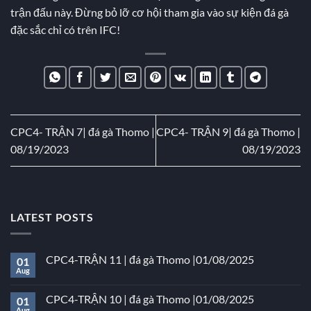
trận đấu này. Đừng bỏ lỡ cơ hội tham gia vào sự kiện đá gà
đặc sắc chỉ có trên IFC!
CPC4- TRẬN 7| đá gà Thomo |
CPC4- TRẬN 9| đá gà Thomo |
08/19/2023
08/19/2023
LATEST POSTS
CPC4-TRẬN 11 | đá gà Thomo |01/08/2025
01
Aug
CPC4-TRẬN 10 | đá gà Thomo |01/08/2025
01
Aug