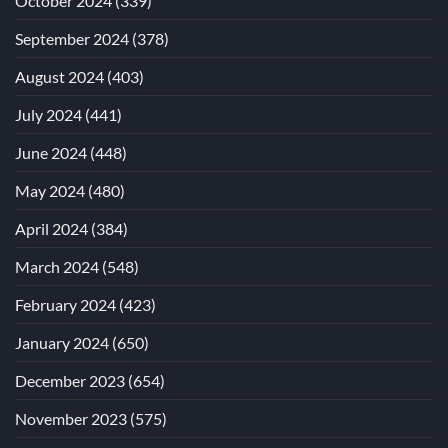
October 2024
(339)
September 2024
(378)
August 2024
(403)
July 2024
(441)
June 2024
(448)
May 2024
(480)
April 2024
(384)
March 2024
(548)
February 2024
(423)
January 2024
(650)
December 2023
(654)
November 2023
(575)