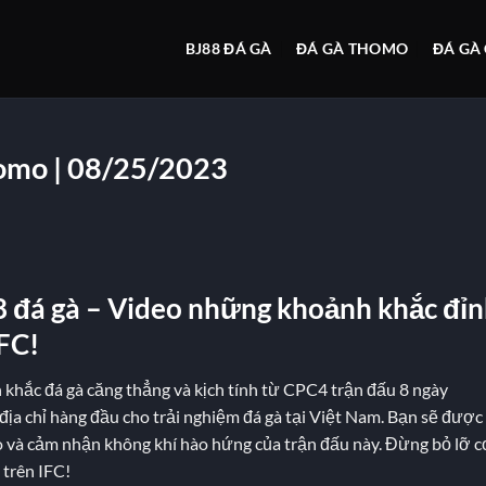
BJ88 ĐÁ GÀ
ĐÁ GÀ THOMO
ĐÁ GÀ
omo | 08/25/2023
8 đá gà – Video những khoảnh khắc đỉ
FC!
hắc đá gà căng thẳng và kịch tính từ CPC4 trận đấu 8 ngày
địa chỉ hàng đầu cho trải nghiệm đá gà tại Việt Nam. Bạn sẽ được
 và cảm nhận không khí hào hứng của trận đấu này. Đừng bỏ lỡ c
 trên IFC!