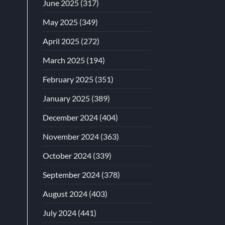
June 2025
(317)
May 2025
(349)
April 2025
(272)
March 2025
(194)
February 2025
(351)
January 2025
(389)
December 2024
(404)
November 2024
(363)
October 2024
(339)
September 2024
(378)
August 2024
(403)
July 2024
(441)