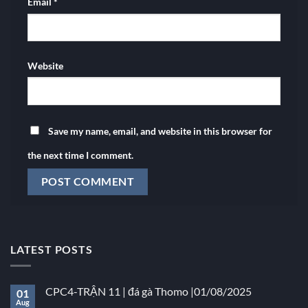
Email
*
Website
Save my name, email, and website in this browser for
the next time I comment.
LATEST POSTS
CPC4-TRẬN 11 | đá gà Thomo |01/08/2025
01
Aug