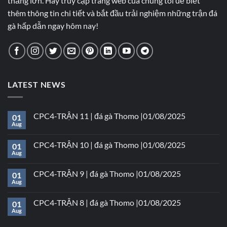
thắng lớn. Hãy truy cập trang web của chúng tôi để biết
thêm thông tin chi tiết và bắt đầu trải nghiệm những trận đá
gà hấp dẫn ngay hôm nay!
LATEST NEWS
CPC4-TRẬN 11 | đá gà Thomo |01/08/2025
01
Aug
CPC4-TRẬN 10 | đá gà Thomo |01/08/2025
01
Aug
CPC4-TRẬN 9 | đá gà Thomo |01/08/2025
01
Aug
CPC4-TRẬN 8 | đá gà Thomo |01/08/2025
01
Aug