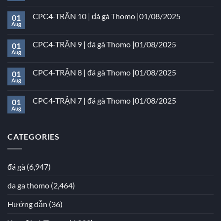
CPC4-TRẬN 10 | đá gà Thomo |01/08/2025
01
Aug
CPC4-TRẬN 9 | đá gà Thomo |01/08/2025
01
Aug
CPC4-TRẬN 8 | đá gà Thomo |01/08/2025
01
Aug
CPC4-TRẬN 7 | đá gà Thomo |01/08/2025
01
Aug
CATEGORIES
đá gà
(6,947)
da ga thomo
(2,464)
Hướng dẫn
(36)