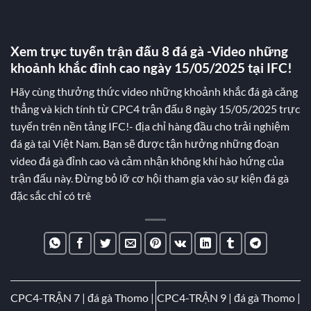
Xem trực tuyến trận đấu 8 đá gà -Video những
khoảnh khắc đỉnh cao ngày 15/05/2025 tại IFC!
Hãy cùng thưởng thức video những khoảnh khắc đá gà căng
thẳng và kịch tính từ CPC4 trận đấu 8 ngày 15/05/2025 trực
tuyến trên nền tảng IFC!- địa chỉ hàng đầu cho trải nghiệm
đá gà tại Việt Nam. Bạn sẽ được tận hưởng những đoạn
video đá gà đỉnh cao và cảm nhận không khí hào hứng của
trận đấu này. Đừng bỏ lỡ cơ hội tham gia vào sự kiện đá gà
đặc sắc chỉ có trê
CPC4-TRẬN 7 | đá gà Thomo |
CPC4-TRẬN 9 | đá gà Thomo |