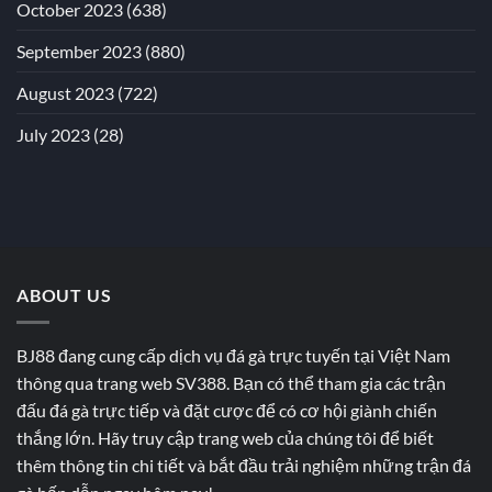
October 2023
(638)
September 2023
(880)
August 2023
(722)
July 2023
(28)
ABOUT US
BJ88 đang cung cấp dịch vụ đá gà trực tuyến tại Việt Nam
thông qua trang web SV388. Bạn có thể tham gia các trận
đấu đá gà trực tiếp và đặt cược để có cơ hội giành chiến
thắng lớn. Hãy truy cập trang web của chúng tôi để biết
thêm thông tin chi tiết và bắt đầu trải nghiệm những trận đá