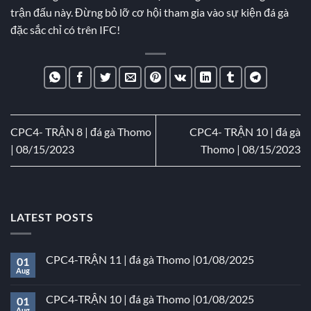
trận đấu này. Đừng bỏ lỡ cơ hội tham gia vào sự kiện đá gà
đặc sắc chỉ có trên IFC!
CPC4- TRẬN 8 | đá gà Thomo
CPC4- TRẬN 10 | đá gà
| 08/15/2023
Thomo | 08/15/2023
LATEST POSTS
CPC4-TRẬN 11 | đá gà Thomo |01/08/2025
01
Aug
CPC4-TRẬN 10 | đá gà Thomo |01/08/2025
01
Aug