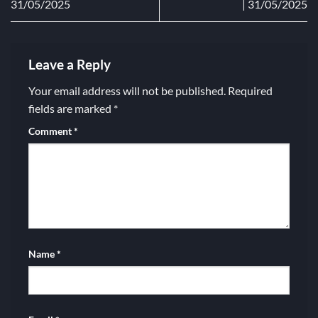
31/05/2025
| 31/05/2025
Leave a Reply
Your email address will not be published.
Required
fields are marked
*
Comment
*
Name
*