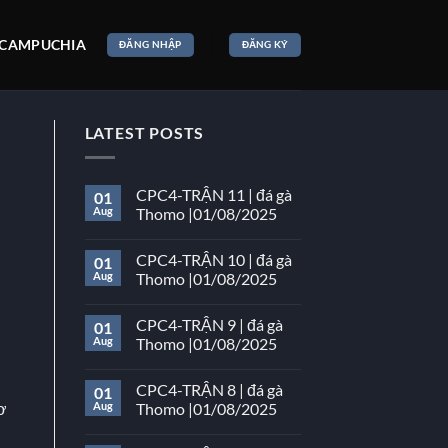
 CAMPUCHIA
ĐĂNG NHẬP
ĐĂNG KÝ
LATEST POSTS
CPC4-TRẬN 11 | đá gà
01
Aug
Thomo |01/08/2025
CPC4-TRẬN 10 | đá gà
01
Aug
Thomo |01/08/2025
CPC4-TRẬN 9 | đá gà
01
Aug
Thomo |01/08/2025
CPC4-TRẬN 8 | đá gà
01
Aug
Thomo |01/08/2025
ơ