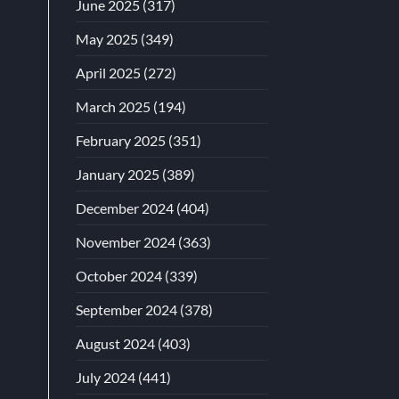
June 2025
(317)
May 2025
(349)
April 2025
(272)
March 2025
(194)
February 2025
(351)
January 2025
(389)
December 2024
(404)
November 2024
(363)
October 2024
(339)
September 2024
(378)
August 2024
(403)
July 2024
(441)