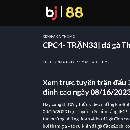
Skip
to
content
XEM ĐÁ GÀ THOMO
CPC4- TRẬN33| đá gà T
POSTED ON
AUGUST 16, 2023
BY
AUTHOR
Xem trực tuyến trận đấu 
đỉnh cao ngày 08/16/2023 
Hãy cùng thưởng thức video những khoảnh k
08/16/2023 trực tuyến trên nền tảng IFC!- 
tận hưởng những đoạn video đá gà đỉnh cao
hội tham gia vào sự kiện đá gà đặc sắc chỉ có