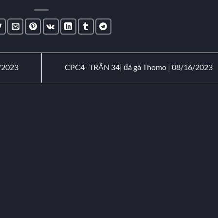
/2023
CPC4- TRẬN 34| đá gà Thomo | 08/16/2023