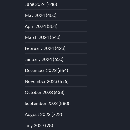
June 2024
(448)
May 2024
(480)
April 2024
(384)
March 2024
(548)
February 2024
(423)
January 2024
(650)
December 2023
(654)
November 2023
(575)
October 2023
(638)
September 2023
(880)
August 2023
(722)
July 2023
(28)