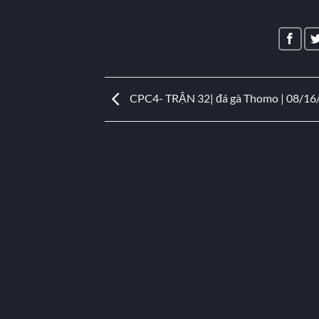
CPC4- TRẬN 32| đá gà Thomo | 08/16