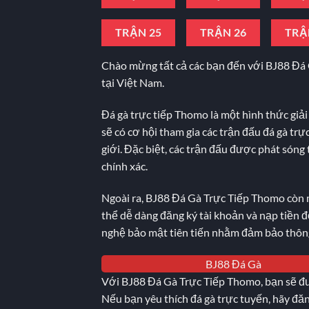
TRẬN 25
TRẬN 26
TRẬ
Chào mừng tất cả các bạn đến với BJ88 Đá 
tại Việt Nam.
Đá gà trực tiếp Thomo là một hình thức giải
sẽ có cơ hội tham gia các trận đấu đá gà trự
giới. Đặc biệt, các trận đấu được phát sóng
chính xác.
Ngoài ra, BJ88 Đá Gà Trực Tiếp Thomo còn 
thể dễ dàng đăng ký tài khoản và nạp tiền đ
nghệ bảo mật tiên tiến nhằm đảm bảo thông 
BJ88 Đá Gà
Với BJ88 Đá Gà Trực Tiếp Thomo, bạn sẽ đượ
Nếu bạn yêu thích đá gà trực tuyến, hãy đăn