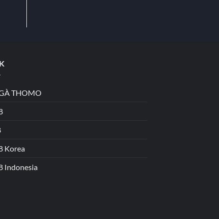
NK
 GÀ THOMO
8
8
8 Korea
8 Indonesia