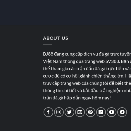
ABOUT US
BJ88 đang cung cấp dịch vụ đá gà trực tuyến
Việt Nam thông qua trang web SV388. Bạn 
thể tham gia các trận đấu đá gà trực tiếp và
cược để có cơ hội giành chiến thắng lớn. H
truy cập trang web của chúng tôi để biết th
thông tin chi tiết và bắt đầu trải nghiệm n
trận đá gà hấp dẫn ngay hôm nay!