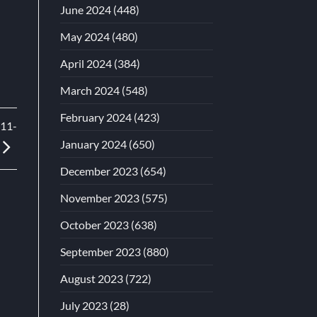
June 2024
(448)
May 2024
(480)
April 2024
(384)
March 2024
(548)
February 2024
(423)
11-
January 2024
(650)
December 2023
(654)
November 2023
(575)
October 2023
(638)
September 2023
(880)
August 2023
(722)
July 2023
(28)