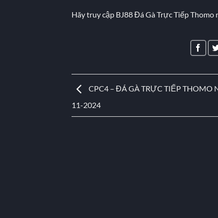
Hãy truy cập BJ88 Đá Gà Trực Tiếp Thomo 
CPC4 – ĐÁ GÀ TRỰC TIẾP THOMO N
11-2024