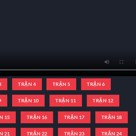
3
TRẬN 4
TRẬN 5
TRẬN 6
9
TRẬN 10
TRẬN 11
TRẬN 12
N 15
TRẬN 16
TRẬN 17
TRẬN 18
N 21
TRẬN 22
TRẬN 23
TRẬN 24