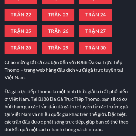
TRẬN 22
TRẬN 23
TRẬN 24
TRẬN 25
TRẬN 26
TRẬN 27
TRẬN 28
TRẬN 29
TRẬN 30
Chào mừng tất cả các bạn đến với BJ88 Đá Gà Trực Tiếp
Thomo – trang web hàng đầu dịch vụ đá gà trực tuyến tại
Việt Nam.
Đá gà trực tiếp Thomo là một hình thức giải trí rất phổ biến
ở Việt Nam. Tại BJ88 Đá Gà Trực Tiếp Thomo, bạn sẽ có cơ
hội tham gia các trận đấu đá gà trực tuyến từ các trường gà
tại Việt Nam và nhiều quốc gia khác trên thế giới. Đặc biệt,
các trận đấu được phát sóng trực tiếp, giúp bạn có thể theo
dõi kết quả một cách nhanh chóng và chính xác.