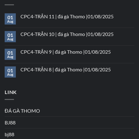
CPC4-TRẬN 11 | đá gà Thomo |01/08/2025
01
Aug
CPC4-TRẬN 10 | đá gà Thomo |01/08/2025
01
Aug
CPC4-TRẬN 9 | đá gà Thomo |01/08/2025
01
Aug
CPC4-TRẬN 8 | đá gà Thomo |01/08/2025
01
Aug
LINK
ĐÁ GÀ THOMO
BJ88
bj88