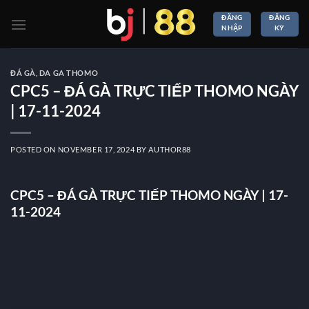
Skip
ĐĂNG
ĐĂNG
to
NHẬP
KÝ
content
ĐÁ GÀ
,
DA GA THOMO
CPC5 – ĐÁ GÀ TRỰC TIẾP THOMO NGÀY
| 17-11-2024
POSTED ON
NOVEMBER 17, 2024
BY
AUTHOR88
CPC5 – ĐÁ GÀ TRỰC TIẾP THOMO NGÀY | 17-
11-2024