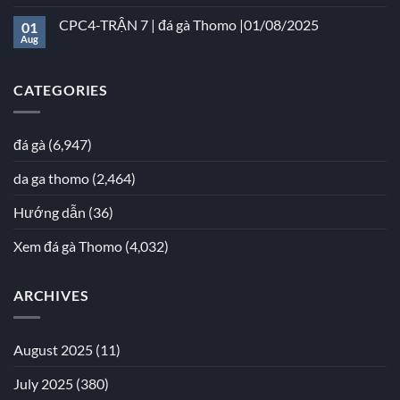
CPC4-TRẬN 7 | đá gà Thomo |01/08/2025
01
Aug
CATEGORIES
đá gà
(6,947)
da ga thomo
(2,464)
Hướng dẫn
(36)
Xem đá gà Thomo
(4,032)
ARCHIVES
August 2025
(11)
July 2025
(380)