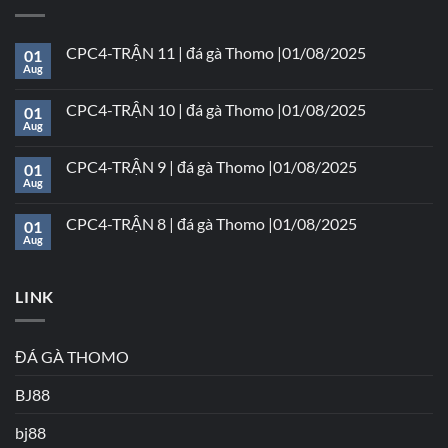
CPC4-TRẬN 11 | đá gà Thomo |01/08/2025
01
Aug
CPC4-TRẬN 10 | đá gà Thomo |01/08/2025
01
Aug
CPC4-TRẬN 9 | đá gà Thomo |01/08/2025
01
Aug
CPC4-TRẬN 8 | đá gà Thomo |01/08/2025
01
Aug
LINK
ĐÁ GÀ THOMO
BJ88
bj88