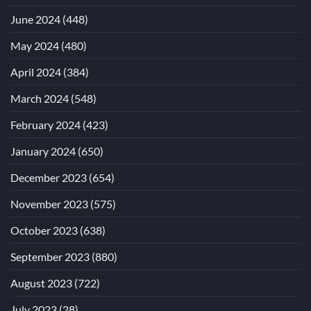
June 2024
(448)
May 2024
(480)
April 2024
(384)
March 2024
(548)
February 2024
(423)
January 2024
(650)
December 2023
(654)
November 2023
(575)
October 2023
(638)
September 2023
(880)
August 2023
(722)
July 2023
(28)