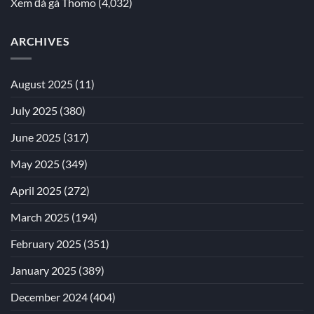
Xem đá gà Thomo
(4,032)
ARCHIVES
August 2025
(11)
July 2025
(380)
June 2025
(317)
May 2025
(349)
April 2025
(272)
March 2025
(194)
February 2025
(351)
January 2025
(389)
December 2024
(404)