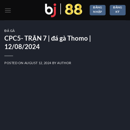
Skip
ĐĂNG
ĐĂNG
to
NHẬP
KÝ
content
ĐÁ GÀ
CPC5- TRẬN 7 | đá gà Thomo |
12/08/2024
POSTED ON
AUGUST 12, 2024
BY
AUTHOR